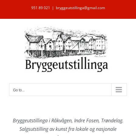
Skip
951 89 021
|
bryggeutstillinga@gmail.com
to
content
Go to...
Bryggeutstillinga i Råkvågen, Indre Fosen, Trøndelag.
Salgsutstilling av kunst fra lokale og nasjonale